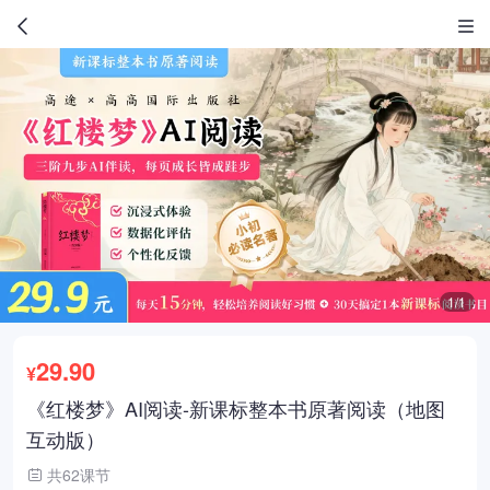
1/1
29.90
¥
《红楼梦》AI阅读-新课标整本书原著阅读（地图
互动版）
共62课节