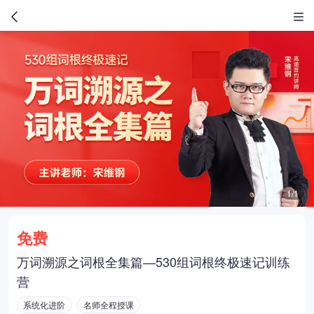
1/1
免费
万词溯源之词根全集篇—530组词根终极速记训练
营
系统化进阶
名师全程授课