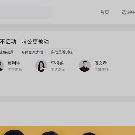
首页
选课
不启动，考公更被动
视角破局
名师独家大招
实战思维训练
贾利坤
李柯锦
段文孝
主讲老师
主讲老师
主讲老师