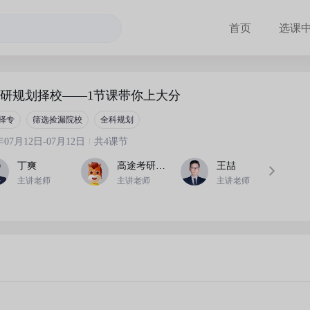
首页
选课
考研规划择校——1节课带你上大分
择专
筛选捡漏院校
全科规划
6年07月12日-07月12日
共4课节
丁爽
高途考研主讲
王喆
主讲老师
主讲老师
主讲老师