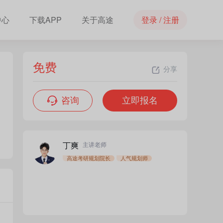
中心
下载APP
关于高途
登录 / 注册
免费
分享
咨询
立即报名
石磊
李旭
主讲老师
主讲老师
丁爽
主讲老师
高途考研规划院长
人气规划师
免费
立即报名