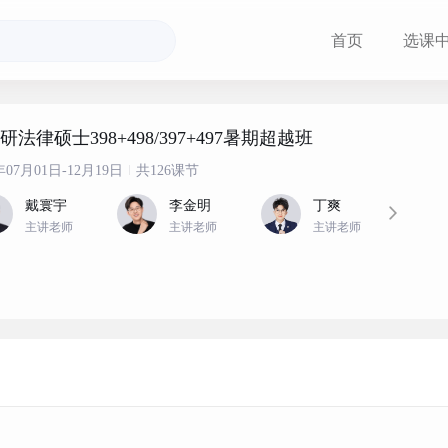
首页
选课
考研法律硕士398+498/397+497暑期超越班
6年07月01日-12月19日
共126课节
戴寰宇
李金明
丁爽
主讲老师
主讲老师
主讲老师