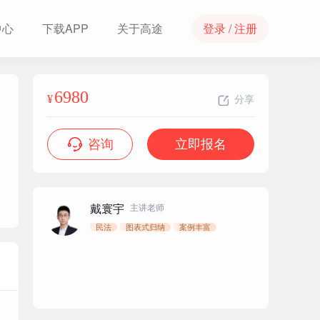
中心
下载APP
关于高途
登录 / 注册
6980
¥
分享
咨询
立即报名
陈璐琼
张小余
赵逸凡
主讲老师
主讲老师
主讲老师
戴寰宇
主讲老师
民法
图表式归纳
案例丰富
6980
立即报名
¥