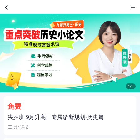
1/1
免费
决胜班|9月升高三专属诊断规划-历史篇
共1课节