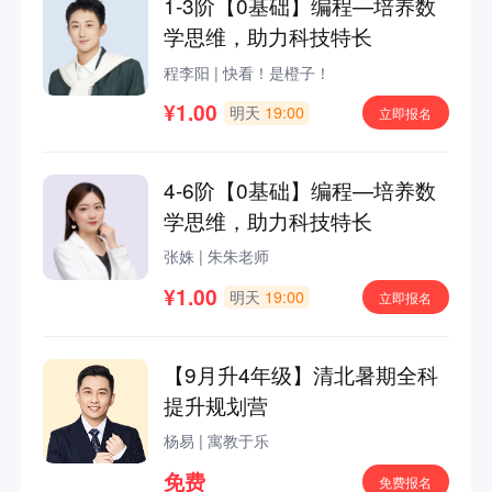
1-3阶【0基础】编程—培养数
学思维，助力科技特长
程李阳
|
快看！是橙子！
¥1.00
明天
19:00
立即报名
4-6阶【0基础】编程—培养数
学思维，助力科技特长
张姝
|
朱朱老师
¥1.00
明天
19:00
立即报名
【9月升4年级】清北暑期全科
提升规划营
杨易
|
寓教于乐
免费
免费报名