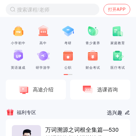
搜索课程/老师
打开APP
小学初中
高中
考研
青少素养
家庭教育
英语速成
研学游学
公职
财会考试
医疗考试
高途介绍
选课咨询
福利专区
选兴趣
万词溯源之词根全集篇—530