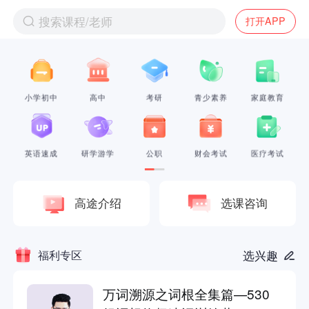
搜索课程/老师
打开APP
小学初中
高中
考研
青少素养
家庭教育
英语速成
研学游学
公职
财会考试
医疗考试
高途介绍
选课咨询
福利专区
选兴趣
万词溯源之词根全集篇—530