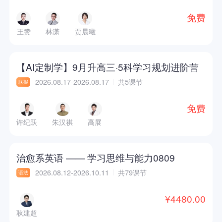
免费
王赞
林潇
贾晨曦
【AI定制学】9月升高三·5科学习规划进阶营
2026.08.17-2026.08.17
共5课节
联报
免费
许纪跃
朱汉祺
高展
治愈系英语 —— 学习思维与能力0809
2026.08.12-2026.10.11
共79课节
语法
¥4480.00
耿建超