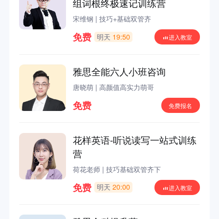
组词根终极速记训练营
宋维钢
|
技巧+基础双管齐
免费
明天
19:50
进入教室
雅思全能六人小班咨询
唐晓萌
|
高颜值高实力萌哥
免费
免费报名
花样英语-听说读写一站式训练
营
荷花老师
|
技巧基础双管齐下
免费
明天
20:00
进入教室