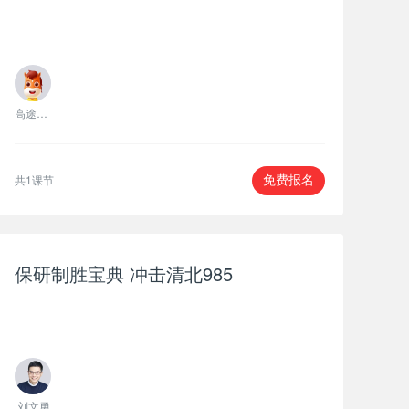
高途考研主讲
共1课节
免费报名
保研制胜宝典 冲击清北985
刘文勇