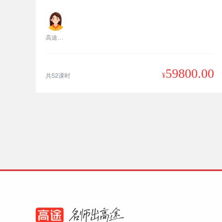
高途老师
59800.00
共52课时
¥