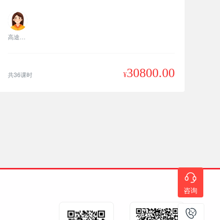
高途老师
30800.00
共36课时
¥
咨询