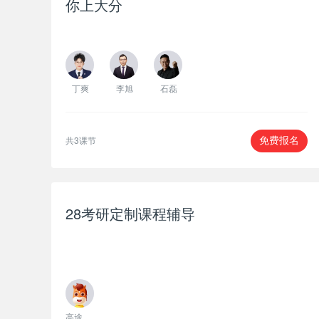
你上大分
丁爽
李旭
石磊
共3课节
免费报名
28考研定制课程辅导
高途考研主讲