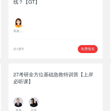
线？【GT】
高途保研资深主讲
共1课节
免费报名
27考研全方位基础急救特训营【上岸
必听课】
李旭
石磊