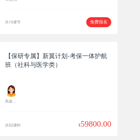
共10课节
免费报名
【保研专属】新翼计划-考保一体护航
班（社科与医学类）
高途老师
59800.00
共52课时
¥