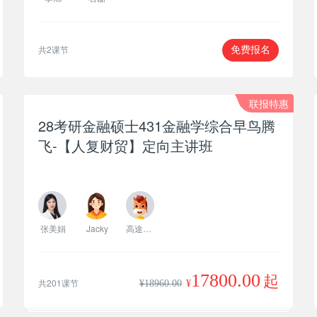
共2课节
免费报名
联报特惠
28考研金融硕士431金融学综合早鸟腾
飞-【人复财贸】定向主讲班
张美娟
Jacky
高途考研主讲
17800.00
起
共201课节
¥
18960.00
¥