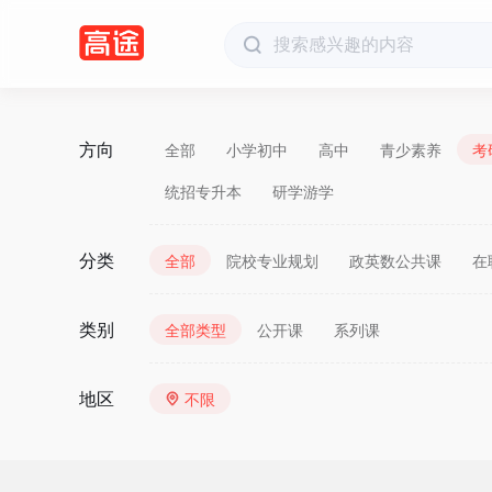
方向
全部
小学初中
高中
青少素养
考
统招专升本
研学游学
分类
全部
院校专业规划
政英数公共课
在
类别
全部类型
公开课
系列课
地区
不限