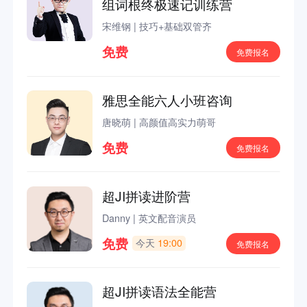
组词根终极速记训练营
宋维钢
|
技巧+基础双管齐
免费
免费报名
雅思全能六人小班咨询
唐晓萌
|
高颜值高实力萌哥
免费
免费报名
超JI拼读进阶营
Danny
|
英文配音演员
免费
今天
19:00
免费报名
超JI拼读语法全能营