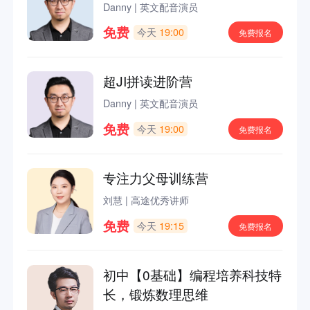
Danny
|
英文配音演员
免费
今天
19:00
免费报名
超JI拼读进阶营
Danny
|
英文配音演员
免费
今天
19:00
免费报名
专注力父母训练营
刘慧
|
高途优秀讲师
免费
今天
19:15
免费报名
初中【0基础】编程培养科技特
长，锻炼数理思维