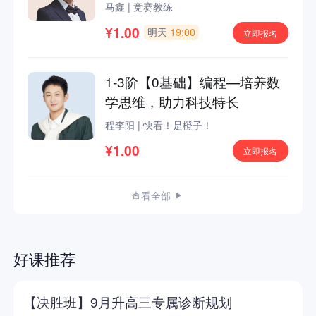
马鑫
|
竞赛教练
¥1.00
明天
19:00
立即报名
1-3阶【0基础】编程—培养数
学思维，助力科技特长
程李阳
|
快看！是橙子！
¥1.00
立即报名
查看全部
好课推荐
【决胜班】9月升高三专属诊断规划