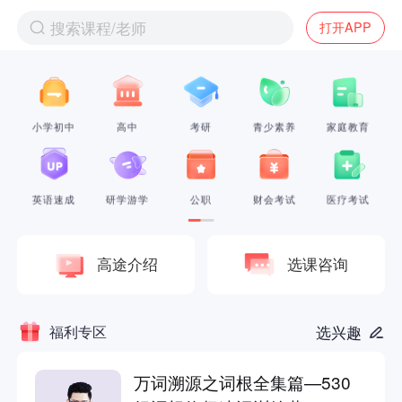
搜索课程/老师
打开APP
小学初中
高中
考研
青少素养
家庭教育
英语速成
研学游学
公职
财会考试
医疗考试
高途介绍
选课咨询
福利专区
选兴趣
万词溯源之词根全集篇—530