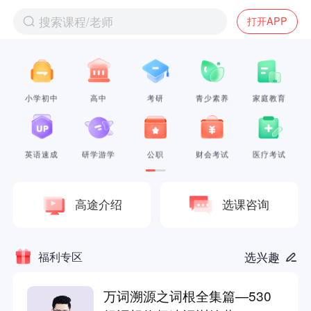
搜索课程/老师
打开APP
小学初中
高中
考研
青少素养
家庭教育
英语速成
研学游学
公职
财会考试
医疗考试
高途介绍
选课咨询
福利专区
选兴趣
万词溯源之词根全集篇—530