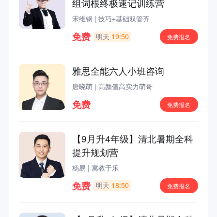
组词根终极速记训练营
宋维钢
|
技巧+基础双管齐
免费
明天
19:50
免费报名
雅思全能六人小班咨询
唐晓萌
|
高颜值高实力萌哥
免费
免费报名
【9月升4年级】清北暑期全科
提升规划营
杨易
|
寓教于乐
免费
明天
18:50
免费报名